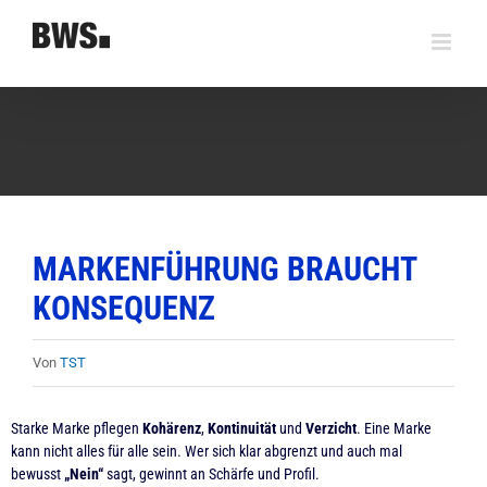
Zum
Inhalt
springen
MARKENFÜHRUNG BRAUCHT
KONSEQUENZ
Von
TST
Starke Marke pflegen
Kohärenz
,
Kontinuität
und
Verzicht
. Eine Marke
kann nicht alles für alle sein. Wer sich klar abgrenzt und auch mal
bewusst
„Nein“
sagt, gewinnt an Schärfe und Profil.