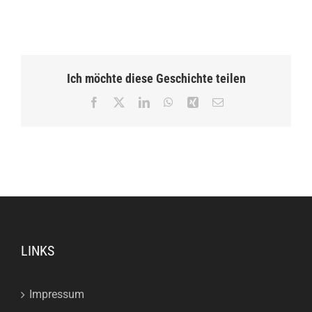
Ich möchte diese Geschichte teilen
Facebook
X
LinkedIn
WhatsApp
Xing
E-
Mail
LINKS
Impressum