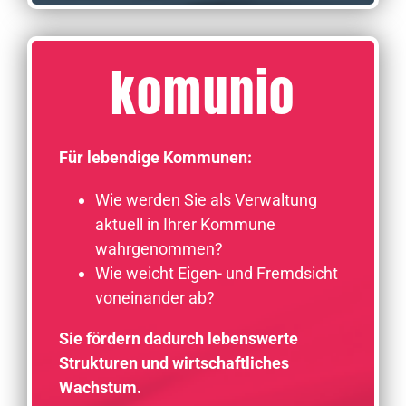
komunio
Für lebendige Kommunen:
Wie werden Sie als Verwaltung
aktuell in Ihrer Kommune
wahrgenommen?
Wie weicht Eigen- und Fremdsicht
voneinander ab?
Sie fördern dadurch lebenswerte
Strukturen und wirtschaftliches
Wachstum.