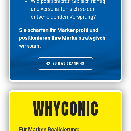
Wie positionieren Sie sich richtig
und verschaffen sich so den
entscheidenden Vorsprung?
Sie schärfen Ihr Markenprofil und
positionieren Ihre Marke strategisch
wirksam.
ZU BWS BRANDING
WHYCONIC
Für Marken Realisierung: