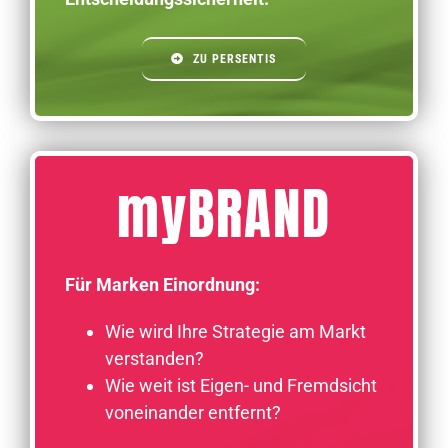
ZU PERSENTIS
myBRAND
Für Marken Einordnung:
Wie wird Ihre Strategie am Markt
verstanden?
Wie weit ist Eigen- und Fremdsicht
voneinander entfernt?