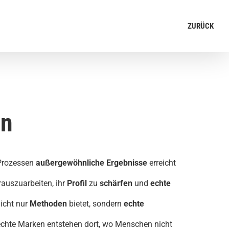
ZURÜCK
en
 Prozessen
außergewöhnliche
Ergebnisse
erreicht
auszuarbeiten, ihr
Profil
zu
schärfen
und
echte
icht nur
Methoden
bietet, sondern
echte
 echte Marken entstehen dort, wo Menschen nicht