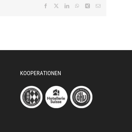
Facebook
X
LinkedIn
WhatsApp
Xing
E-
Mail
KOOPERATIONEN